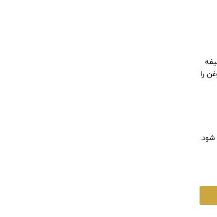
یفه
ن را
شود.