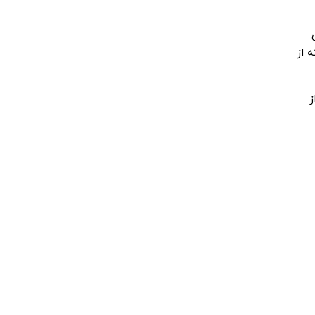
 از
ز