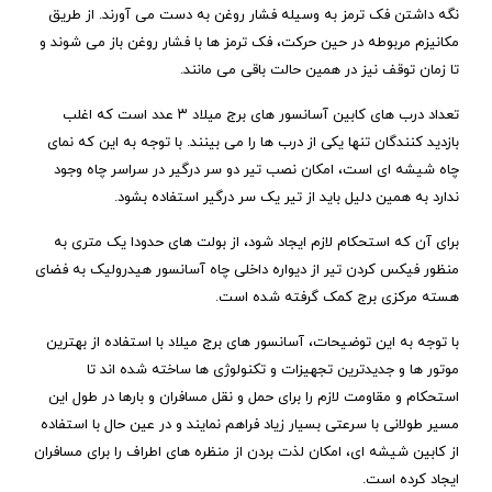
نگه داشتن فک ترمز به وسیله فشار روغن به دست می آورند. از طریق
مکانیزم مربوطه در حین حرکت، فک ترمز ها با فشار روغن باز می شوند و
تا زمان توقف نیز در همین حالت باقی می مانند.
تعداد درب های کابین آسانسور های برج میلاد ۳ عدد است که اغلب
بازدید کنندگان تنها یکی از درب ها را می بینند. با توجه به این که نمای
چاه شیشه ای است، امکان نصب تیر دو سر درگیر در سراسر چاه وجود
ندارد به همین دلیل باید از تیر یک سر درگیر استفاده بشود.
برای آن که استحکام لازم ایجاد شود، از بولت های حدودا یک متری به
منظور فیکس کردن تیر از دیواره داخلی چاه آسانسور هیدرولیک به فضای
هسته مرکزی برج کمک گرفته شده است.
با توجه به این توضیحات، آسانسور های برج میلاد با استفاده از بهترین
موتور ها و جدیدترین تجهیزات و تکنولوژی ها ساخته شده اند تا
استحکام و مقاومت لازم را برای حمل و نقل مسافران و بارها در طول این
مسیر طولانی با سرعتی بسیار زیاد فراهم نمایند و در عین حال با استفاده
از کابین شیشه ای، امکان لذت بردن از منظره های اطراف را برای مسافران
ایجاد کرده است.