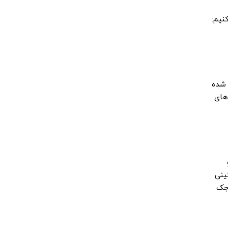
نیم:
 شده
های
ینی
 جک